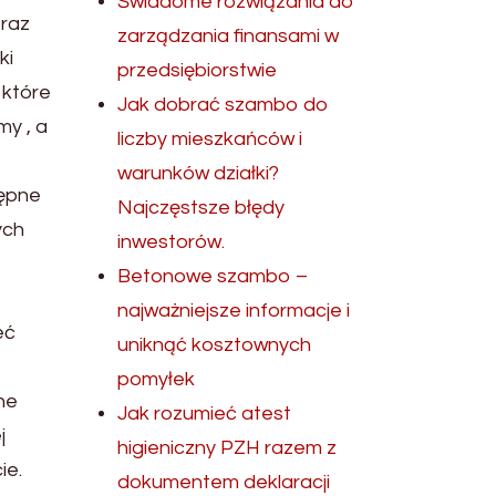
Świadome rozwiązania do
oraz
zarządzania finansami w
ki
przedsiębiorstwie
 które
Jak dobrać szambo do
my , a
liczby mieszkańców i
warunków działki?
tępne
Najczęstsze błędy
ych
inwestorów.
Betonowe szambo –
najważniejsze informacje i
eć
uniknąć kosztownych
pomyłek
ne
Jak rozumieć atest
j
higieniczny PZH razem z
ie.
dokumentem deklaracji