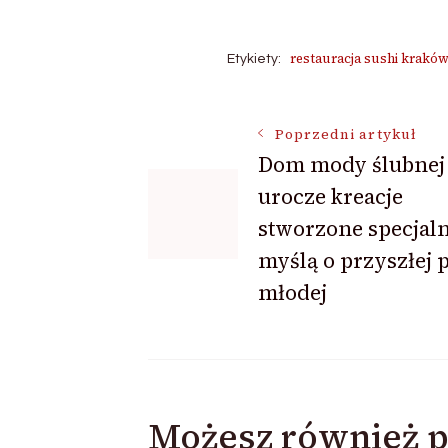
restauracja sushi krakó
Etykiety:
Nawigacja
Poprzedni artykuł
Dom mody ślubnej 
urocze kreacje
wpisu
stworzone specjaln
myślą o przyszłej 
młodej
Możesz również p