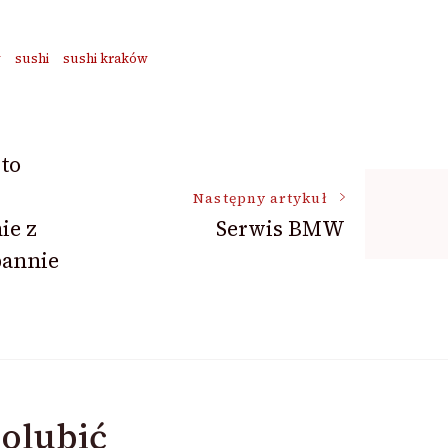
w
sushi
sushi kraków
to
Następny artykuł
ie z
Serwis BMW
pannie
olubić