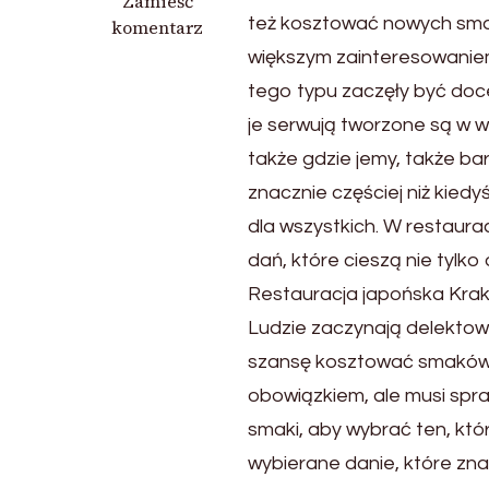
we
Zamieść
też kosztować nowych smak
wpisie
komentarz
Body
większym zainteresowaniem 
sushi
tego typu zaczęły być docen
Kraków
je serwują tworzone są w w
także gdzie jemy, także ba
znacznie częściej niż kie
dla wszystkich. W restaur
dań, które cieszą nie tylko 
Restauracja japońska Kra
Ludzie zaczynają delektować
szansę kosztować smaków z
obowiązkiem, ale musi spr
smaki, aby wybrać ten, któ
wybierane danie, które zna