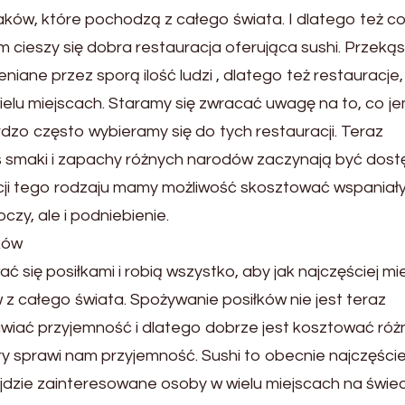
ów, które pochodzą z całego świata. I dlatego też c
cieszy się dobra restauracja oferująca sushi. Przekąs
iane przez sporą ilość ludzi , dlatego też restauracje,
ielu miejscach. Staramy się zwracać uwagę na to, co je
rdzo często wybieramy się do tych restauracji. Teraz
dyś smaki i zapachy różnych narodów zaczynają być dos
acji tego rodzaju mamy możliwość skosztować wspaniał
oczy, ale i podniebienie.
ków
 się posiłkami i robią wszystko, aby jak najczęściej mi
 całego świata. Spożywanie posiłków nie jest teraz
awiać przyjemność i dlatego dobrze jest kosztować róż
ry sprawi nam przyjemność. Sushi to obecnie najczęście
jdzie zainteresowane osoby w wielu miejscach na świec