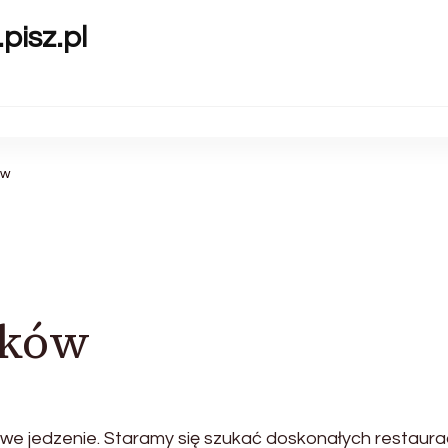
pisz.pl
ów
aków
we jedzenie. Staramy się szukać doskonałych restauracj