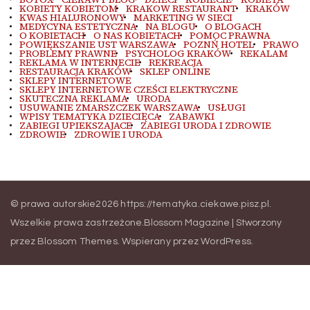
KOBIETY KOBIETOM
KRAKOW RESTAURANT
KRAKÓW
KWAS HIALURONOWY
MARKETING W SIECI
MEDYCYNA ESTETYCZNA
NA BLOGU
O BLOGACH
O KOBIETACH
O NAS KOBIETACH
POMOC PRAWNA
POWIĘKSZANIE UST WARSZAWA
POZNŃ HOTEL
PRAWO
PROBLEMY PRAWNE
PSYCHOLOG KRAKÓW
REKALAM
REKLAMA W INTERNECIE
REKREACJA
RESTAURACJA KRAKÓW
SKLEP ONLINE
SKLEPY INTERNETOWE
SKLEPY INTERNETOWE CZEŚCI ELEKTRYCZNE
SKUTECZNA REKLAMA
URODA
USUWANIE ZMARSZCZEK WARSZAWA
USŁUGI
WPISY TEMATYKA DZIECIĘCA
ZABAWKI
ZABIEGI UPIEKSZAJACE
ZABIEGI URODA I ZDROWIE
ZDROWIE
ZDROWIE I URODA
© prawa autorskie2026
https://tematyka.ciekawe.pisz.pl
.
Wszelkie prawa zastrzeżone.
Blossom Magazine | Stworzony
przez
Blossom Themes
.
Wspierany przez
WordPress
.