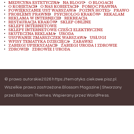
MEDYCYNA ESTETYCZNA
NA BLOGU
O BLOGACH
O KOBIETACH
O NAS KOBIETACH
POMOC PRAWNA
POWIĘKSZANIE UST WARSZAWA
POZNŃ HOTEL
PRAWO
PROBLEMY PRAWNE
PSYCHOLOG KRAKÓW
REKALAM
REKLAMA W INTERNECIE
REKREACJA
RESTAURACJA KRAKÓW
SKLEP ONLINE
SKLEPY INTERNETOWE
SKLEPY INTERNETOWE CZEŚCI ELEKTRYCZNE
SKUTECZNA REKLAMA
URODA
USUWANIE ZMARSZCZEK WARSZAWA
USŁUGI
WPISY TEMATYKA DZIECIĘCA
ZABAWKI
ZABIEGI UPIEKSZAJACE
ZABIEGI URODA I ZDROWIE
ZDROWIE
ZDROWIE I URODA
© prawa autorskie2026
https://tematyka.ciekawe.pisz.pl
.
Wszelkie prawa zastrzeżone.
Blossom Magazine | Stworzony
przez
Blossom Themes
.
Wspierany przez
WordPress
.