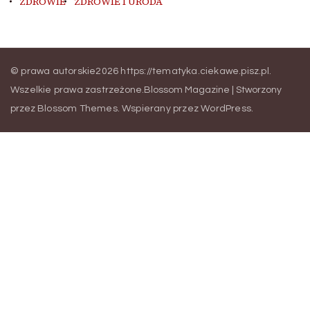
ZDROWIE
ZDROWIE I URODA
© prawa autorskie2026
https://tematyka.ciekawe.pisz.pl
.
Wszelkie prawa zastrzeżone.
Blossom Magazine | Stworzony
przez
Blossom Themes
.
Wspierany przez
WordPress
.