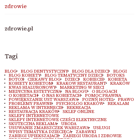
zdrowie
zdrowie.pl
Tagi
BLOG
BLOG DENTYSTYCZNY
BLOG DLA DZIECI
BLOGI
BLOG KOBIETY
BLOG TEMATYCZNY DZIECI
BOTOKS
BOTOX
CIEKAWY BLOG
DZIECI
KOBIECIE
KOBIETA
KOBIETY KOBIETOM
KRAKOW RESTAURANT
KRAKÓW
KWAS HIALURONOWY
MARKETING W SIECI
MEDYCYNA ESTETYCZNA
NA BLOGU
O BLOGACH
O KOBIETACH
O NAS KOBIETACH
POMOC PRAWNA
POWIĘKSZANIE UST WARSZAWA
POZNŃ HOTEL
PRAWO
PROBLEMY PRAWNE
PSYCHOLOG KRAKÓW
REKALAM
REKLAMA W INTERNECIE
REKREACJA
RESTAURACJA KRAKÓW
SKLEP ONLINE
SKLEPY INTERNETOWE
SKLEPY INTERNETOWE CZEŚCI ELEKTRYCZNE
SKUTECZNA REKLAMA
URODA
USUWANIE ZMARSZCZEK WARSZAWA
USŁUGI
WPISY TEMATYKA DZIECIĘCA
ZABAWKI
ZABIEGI UPIEKSZAJACE
ZABIEGI URODA I ZDROWIE