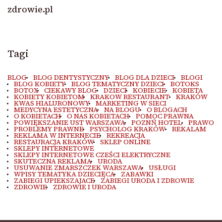
zdrowie.pl
Tagi
BLOG
BLOG DENTYSTYCZNY
BLOG DLA DZIECI
BLOGI
BLOG KOBIETY
BLOG TEMATYCZNY DZIECI
BOTOKS
BOTOX
CIEKAWY BLOG
DZIECI
KOBIECIE
KOBIETA
KOBIETY KOBIETOM
KRAKOW RESTAURANT
KRAKÓW
KWAS HIALURONOWY
MARKETING W SIECI
MEDYCYNA ESTETYCZNA
NA BLOGU
O BLOGACH
O KOBIETACH
O NAS KOBIETACH
POMOC PRAWNA
POWIĘKSZANIE UST WARSZAWA
POZNŃ HOTEL
PRAWO
PROBLEMY PRAWNE
PSYCHOLOG KRAKÓW
REKALAM
REKLAMA W INTERNECIE
REKREACJA
RESTAURACJA KRAKÓW
SKLEP ONLINE
SKLEPY INTERNETOWE
SKLEPY INTERNETOWE CZEŚCI ELEKTRYCZNE
SKUTECZNA REKLAMA
URODA
USUWANIE ZMARSZCZEK WARSZAWA
USŁUGI
WPISY TEMATYKA DZIECIĘCA
ZABAWKI
ZABIEGI UPIEKSZAJACE
ZABIEGI URODA I ZDROWIE
ZDROWIE
ZDROWIE I URODA