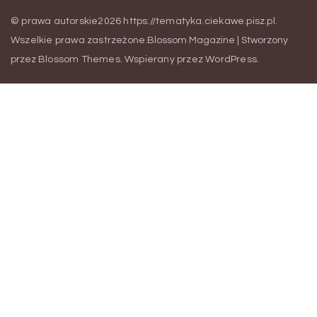
© prawa autorskie2026
https://tematyka.ciekawe.pisz.pl
.
Wszelkie prawa zastrzeżone.
Blossom Magazine | Stworzony
przez
Blossom Themes
.
Wspierany przez
WordPress
.