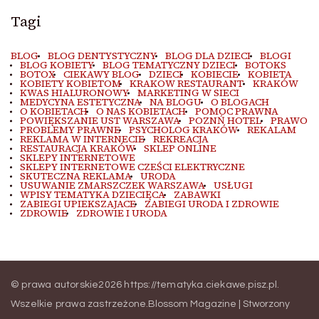
Tagi
BLOG
BLOG DENTYSTYCZNY
BLOG DLA DZIECI
BLOGI
BLOG KOBIETY
BLOG TEMATYCZNY DZIECI
BOTOKS
BOTOX
CIEKAWY BLOG
DZIECI
KOBIECIE
KOBIETA
KOBIETY KOBIETOM
KRAKOW RESTAURANT
KRAKÓW
KWAS HIALURONOWY
MARKETING W SIECI
MEDYCYNA ESTETYCZNA
NA BLOGU
O BLOGACH
O KOBIETACH
O NAS KOBIETACH
POMOC PRAWNA
POWIĘKSZANIE UST WARSZAWA
POZNŃ HOTEL
PRAWO
PROBLEMY PRAWNE
PSYCHOLOG KRAKÓW
REKALAM
REKLAMA W INTERNECIE
REKREACJA
RESTAURACJA KRAKÓW
SKLEP ONLINE
SKLEPY INTERNETOWE
SKLEPY INTERNETOWE CZEŚCI ELEKTRYCZNE
SKUTECZNA REKLAMA
URODA
USUWANIE ZMARSZCZEK WARSZAWA
USŁUGI
WPISY TEMATYKA DZIECIĘCA
ZABAWKI
ZABIEGI UPIEKSZAJACE
ZABIEGI URODA I ZDROWIE
ZDROWIE
ZDROWIE I URODA
© prawa autorskie2026
https://tematyka.ciekawe.pisz.pl
.
Wszelkie prawa zastrzeżone.
Blossom Magazine | Stworzony