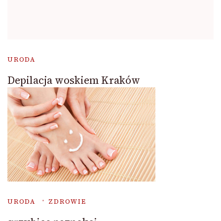
URODA
Depilacja woskiem Kraków
URODA
ZDROWIE