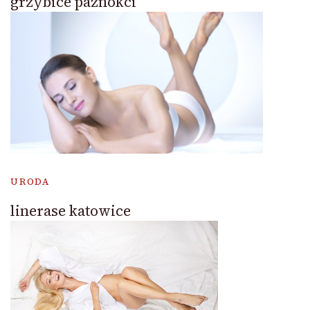
grzybice paznokci
URODA
linerase katowice