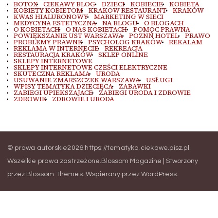
BOTOX
CIEKAWY BLOG
DZIECI
KOBIECIE
KOBIETA
KOBIETY KOBIETOM
KRAKOW RESTAURANT
KRAKÓW
KWAS HIALURONOWY
MARKETING W SIECI
MEDYCYNA ESTETYCZNA
NA BLOGU
O BLOGACH
O KOBIETACH
O NAS KOBIETACH
POMOC PRAWNA
POWIĘKSZANIE UST WARSZAWA
POZNŃ HOTEL
PRAWO
PROBLEMY PRAWNE
PSYCHOLOG KRAKÓW
REKALAM
REKLAMA W INTERNECIE
REKREACJA
RESTAURACJA KRAKÓW
SKLEP ONLINE
SKLEPY INTERNETOWE
SKLEPY INTERNETOWE CZEŚCI ELEKTRYCZNE
SKUTECZNA REKLAMA
URODA
USUWANIE ZMARSZCZEK WARSZAWA
USŁUGI
WPISY TEMATYKA DZIECIĘCA
ZABAWKI
ZABIEGI UPIEKSZAJACE
ZABIEGI URODA I ZDROWIE
ZDROWIE
ZDROWIE I URODA
© prawa autorskie2026
https://tematyka.ciekawe.pisz.pl
.
Wszelkie prawa zastrzeżone.
Blossom Magazine | Stworzony
przez
Blossom Themes
.
Wspierany przez
WordPress
.