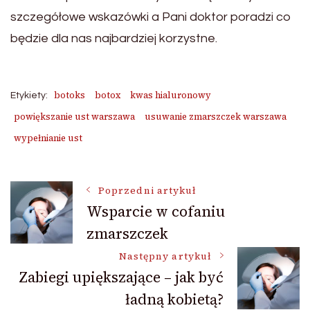
szczegółowe wskazówki a Pani doktor poradzi co
będzie dla nas najbardziej korzystne.
botoks
botox
kwas hialuronowy
Etykiety:
powiększanie ust warszawa
usuwanie zmarszczek warszawa
wypełnianie ust
Nawigacja
Poprzedni artykuł
Wsparcie w cofaniu
zmarszczek
wpisu
Następny artykuł
Zabiegi upiększające – jak być
ładną kobietą?