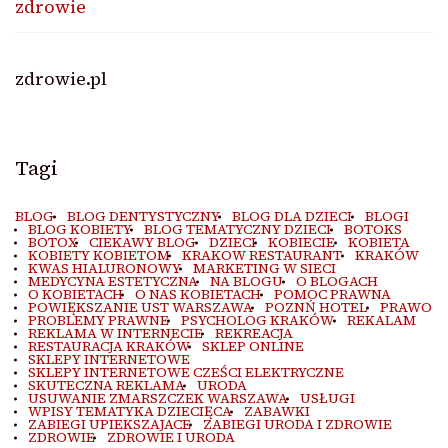
zdrowie
zdrowie.pl
Tagi
BLOG
BLOG DENTYSTYCZNY
BLOG DLA DZIECI
BLOGI
BLOG KOBIETY
BLOG TEMATYCZNY DZIECI
BOTOKS
BOTOX
CIEKAWY BLOG
DZIECI
KOBIECIE
KOBIETA
KOBIETY KOBIETOM
KRAKOW RESTAURANT
KRAKÓW
KWAS HIALURONOWY
MARKETING W SIECI
MEDYCYNA ESTETYCZNA
NA BLOGU
O BLOGACH
O KOBIETACH
O NAS KOBIETACH
POMOC PRAWNA
POWIĘKSZANIE UST WARSZAWA
POZNŃ HOTEL
PRAWO
PROBLEMY PRAWNE
PSYCHOLOG KRAKÓW
REKALAM
REKLAMA W INTERNECIE
REKREACJA
RESTAURACJA KRAKÓW
SKLEP ONLINE
SKLEPY INTERNETOWE
SKLEPY INTERNETOWE CZEŚCI ELEKTRYCZNE
SKUTECZNA REKLAMA
URODA
USUWANIE ZMARSZCZEK WARSZAWA
USŁUGI
WPISY TEMATYKA DZIECIĘCA
ZABAWKI
ZABIEGI UPIEKSZAJACE
ZABIEGI URODA I ZDROWIE
ZDROWIE
ZDROWIE I URODA