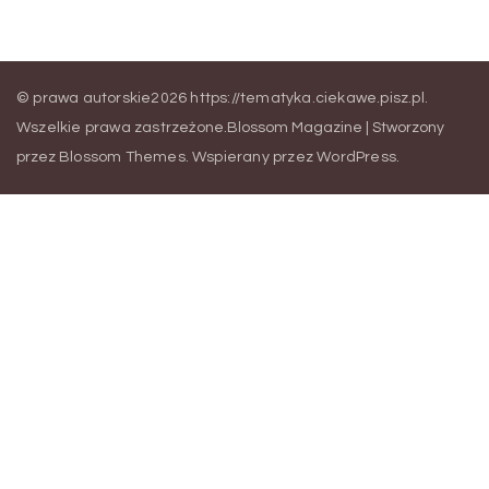
© prawa autorskie2026
https://tematyka.ciekawe.pisz.pl
.
Wszelkie prawa zastrzeżone.
Blossom Magazine | Stworzony
przez
Blossom Themes
.
Wspierany przez
WordPress
.