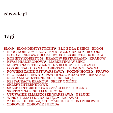
zdrowie.pl
Tagi
BLOG
BLOG DENTYSTYCZNY
BLOG DLA DZIECI
BLOGI
BLOG KOBIETY
BLOG TEMATYCZNY DZIECI
BOTOKS
BOTOX
CIEKAWY BLOG
DZIECI
KOBIECIE
KOBIETA
KOBIETY KOBIETOM
KRAKOW RESTAURANT
KRAKÓW
KWAS HIALURONOWY
MARKETING W SIECI
MEDYCYNA ESTETYCZNA
NA BLOGU
O BLOGACH
O KOBIETACH
O NAS KOBIETACH
POMOC PRAWNA
POWIĘKSZANIE UST WARSZAWA
POZNŃ HOTEL
PRAWO
PROBLEMY PRAWNE
PSYCHOLOG KRAKÓW
REKALAM
REKLAMA W INTERNECIE
REKREACJA
RESTAURACJA KRAKÓW
SKLEP ONLINE
SKLEPY INTERNETOWE
SKLEPY INTERNETOWE CZEŚCI ELEKTRYCZNE
SKUTECZNA REKLAMA
URODA
USUWANIE ZMARSZCZEK WARSZAWA
USŁUGI
WPISY TEMATYKA DZIECIĘCA
ZABAWKI
ZABIEGI UPIEKSZAJACE
ZABIEGI URODA I ZDROWIE
ZDROWIE
ZDROWIE I URODA