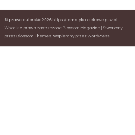
© prawa autorskie2026
https://tematyka.ciekawe.pisz.pl
.
Wszelkie prawa zastrzeżone.
Blossom Magazine | Stworzony
przez
Blossom Themes
.
Wspierany przez
WordPress
.