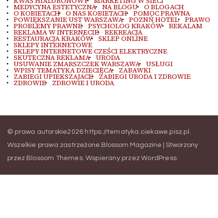
KWAS HIALURONOWY
MARKETING W SIECI
MEDYCYNA ESTETYCZNA
NA BLOGU
O BLOGACH
O KOBIETACH
O NAS KOBIETACH
POMOC PRAWNA
POWIĘKSZANIE UST WARSZAWA
POZNŃ HOTEL
PRAWO
PROBLEMY PRAWNE
PSYCHOLOG KRAKÓW
REKALAM
REKLAMA W INTERNECIE
REKREACJA
RESTAURACJA KRAKÓW
SKLEP ONLINE
SKLEPY INTERNETOWE
SKLEPY INTERNETOWE CZEŚCI ELEKTRYCZNE
SKUTECZNA REKLAMA
URODA
USUWANIE ZMARSZCZEK WARSZAWA
USŁUGI
WPISY TEMATYKA DZIECIĘCA
ZABAWKI
ZABIEGI UPIEKSZAJACE
ZABIEGI URODA I ZDROWIE
ZDROWIE
ZDROWIE I URODA
© prawa autorskie2026
https://tematyka.ciekawe.pisz.pl
.
Wszelkie prawa zastrzeżone.
Blossom Magazine | Stworzony
przez
Blossom Themes
.
Wspierany przez
WordPress
.